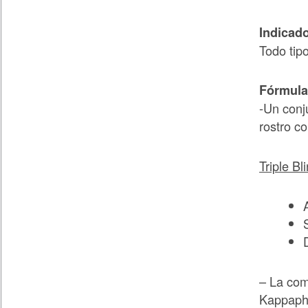
Indicad
Todo tipo
Fórmula
-Un conj
rostro c
Triple Bl
– La com
Kappaphy