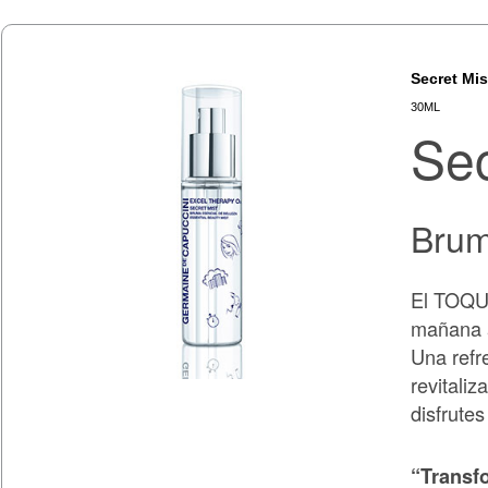
Secret Mis
30ML
Sec
Brum
El TOQU
mañana a
Una refr
revitaliz
disfrute
“Transfo