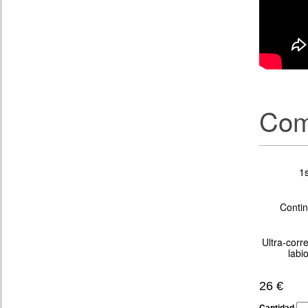
Com
1
Conti
Ultra-corr
labi
26 €