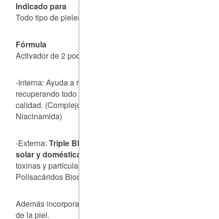
Indicado para
Todo tipo de pieles.
Fórmula
Activador de 2 poderosas líneas de defensa:
-Interna: Ayuda a reforzar el sistema de autodefensa
recuperando todo su equilibrio, color, perfección, confort y
calidad. (
Complejo Probiótico, MPC-Defense Complex y
Niacinamida
)
-Externa:
Triple Blindaje Anti-Contaminación atmosféric
solar y doméstica.
Previene la adhesión y penetración de
toxinas y partículas contaminantes en la piel. (
Conjunto de
Polisacáridos Biocompatibles
).
Además incorpora Glicolípidos que aumentan la permeabi
de la piel.