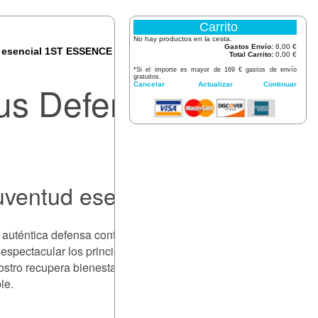
Carrito
No hay productos en la cesta.
Gastos Envío:
8,00 €
 esencial 1ST ESSENCE
Total Carrito:
0,00 €
*Si el importe es mayor de 169 € gastos de envío
gratuitos.
us Defense
Cancelar
Actualizar
Continuar
uventud esencial
auténtica defensa contra el paso
 espectacular los principales signos
rostro recupera bienestar, un
le.