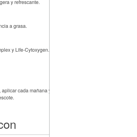
gera y refrescante.
ncia a grasa.
lex y Life-Cytoxygen.
iel, aplicar cada mañana y cada
escote.
con