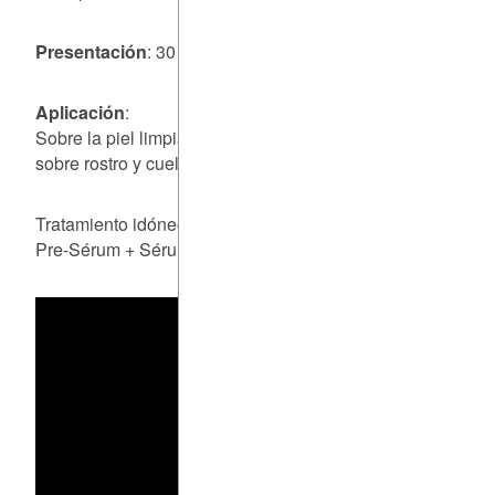
Presentación
: 30 ml.
Aplicación
:
Sobre la piel limpia y tonificada, aplicar mañana y/o noche
sobre rostro y cuello antes del tratamiento habitual.
Tratamiento idóneo:
Pre-Sérum + Sérum + Crema / Emulsión + Protector