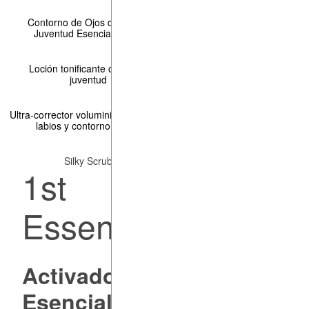
Contorno de Ojos de
Juventud Esencial
Loción tonificante confort &
juventud
Ultra-corrector voluminizador
labios y contorno
Silky Scrub
1st
Essence
Activador Defensas
Esenciales de la Piel