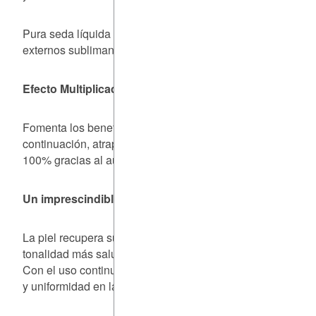
Pura seda líquida que defiende el rostro de los agresores
externos sublimando la piel.
Efecto Multiplicador de Eficacia
Fomenta los beneficios de los ingredientes aplicados a
continuación, atrapándolos e incrementando su rendimient
100% gracias al aumento de la permeabilidad de la piel.
Un imprescindible para urbanitas
La piel recupera su mejor aspecto; luminosa, lisa y con
tonalidad más saludable.
Con el uso continuado se aprecia una mayor firmeza, jugo
y uniformidad en la tez.