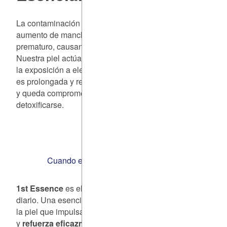
La contaminación está directamente relacionada con el
aumento de manchas oscuras, sequedad, envejecimiento
prematuro, causando alteraciones como eczemas o acné.
Nuestra piel actúa como barrera física e inmunológica. C
la exposición a elevados niveles de contaminación ambien
es prolongada y repetitiva, sobrepasa su capacidad de de
y queda comprometida su habilidad para protegerse y
detoxificarse.
EMPOWER YOUR SKIN
Cuando el mejor ataque es una buena defensa
1st Essence
es el primer gesto de belleza en nuestro ritua
diario. Una esencia sublimadora de las capas más externa
la piel que impulsa la eficacia de los tratamientos posterio
y
refuerza eficazmente las defensas de la piel
.