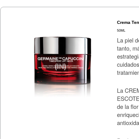
Crema Ten
50ML
La piel d
tanto, m
estrateg
cuidados
tratamie
La CRE
ESCOTE c
de la flo
enriquec
antioxida