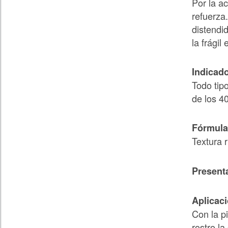
Por la ac
refuerza.
distendid
la frágil
Indicad
Todo tip
de los 4
Fórmula
Textura r
Present
Aplicac
Con la p
rostro la