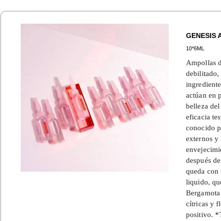
GENESIS 
10*6ML
Ampollas de
debilitado,
ingredient
actúan en p
belleza de
eficacia te
conocido po
externos y
envejecimi
después de 
queda con s
liquido, qu
Bergamota d
cítricas y 
positivo. *