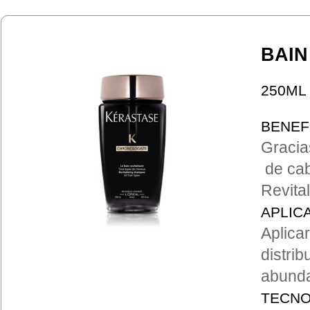
BAIN
250ML
BENEF
Gracia
de cab
Revital
APLIC
Aplica
distri
abund
TECNO