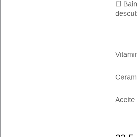
El Bai
descub
Vitami
Ceram
Aceite